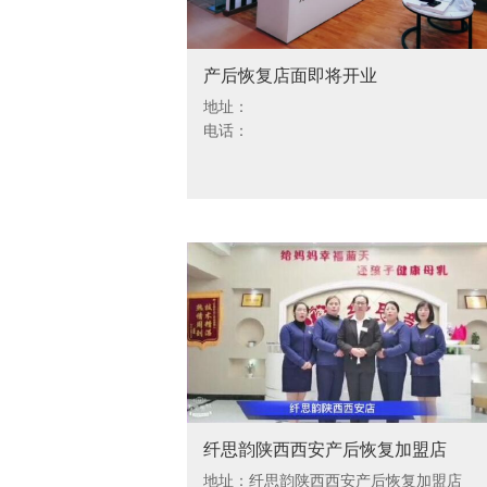
产后恢复店面即将开业
地址：
电话：
纤思韵陕西西安产后恢复加盟店
地址：纤思韵陕西西安产后恢复加盟店