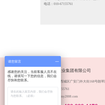
电话：010-67155761
请您留言
北京鸿泰美业集团有限公司
感谢您的关注，当前客服人员不在
线，请填写一下您的信息，我们会
尽快和您联系。
地址：北京市西城区广安门外大街168号朗琴
传真：010-67155761
网址：www.htmy2008.com